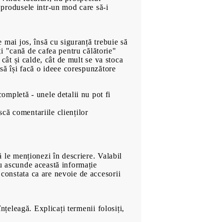
a produsele intr-un mod care să-i
e mai jos, însă cu siguranță trebuie să
i "cană de cafea pentru călătorie"
i cât și calde, cât de mult se va stoca
l să își facă o ideee corespunzătore
ompletă - unele detalii nu pot fi
scă comentariile clienților
să le menționezi în descriere. Valabil
 nu ascunde această informație
 constata ca are nevoie de accesorii
înțeleagă. Explicați termenii folosiți,