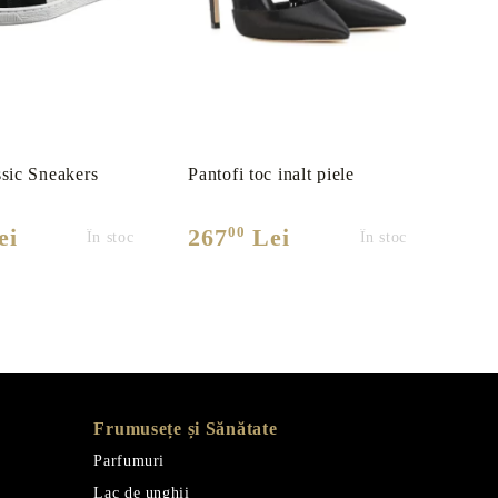
sic Sneakers
Pantofi toc inalt piele
Panto
capr
00
ei
267
Lei
22
În stoc
În stoc
Frumusețe și Sănătate
Parfumuri
Lac de unghii