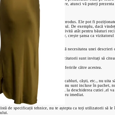
bine, știți și ce îi motivează să cumpere, atunci vă puteți prezent
i-vă că veți include și detalii despre produs. Ele pot fi poziționat
t ceea ce poate entuziasma consumatorul. De exemplu, dacă vindeț
culori sunt disponibile, dacă este potrivită atât pentru băuturi rec
tc. Prin comparea cu un obiect familiar, crește șansa ca vizitatoru
nte, dar nu se aștepta să înlocuiască necesitatea unei descrieri c
.
ntară dacă în descrierea produsul vizitatorii sunt invitați să citea
recenzii în mass-media - includeți referirile către acestea.
 de articole suplimentare, cum ar fi cabluri, căști, etc., nu uita 
produsul are nevoie de baterii, dar ele nu sunt incluse în pachet,
patia clientului în momentul în care, la deschiderea cutiei ,el va
achiziție, dar nu poate face acest lucru imediat.
tă de specificații tehnice, nu te aștepta ca toți utilizatorii să le 
ului.