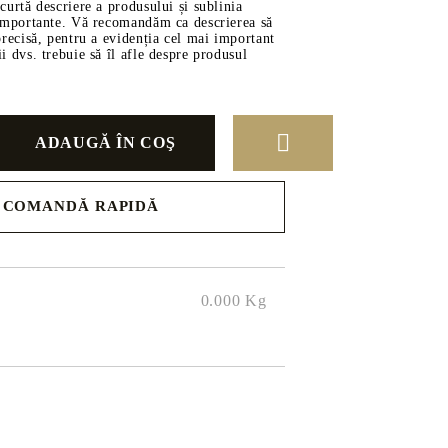
scurtă descriere a produsului și sublinia
i importante. Vă recomandăm ca descrierea să
 precisă, pentru a evidenția cel mai important
ii dvs. trebuie să îl afle despre produsul
COMANDĂ RAPIDĂ
 pentru
.
0.000
Kg
TRU COPII
NOI PARFUMURI
a 2021