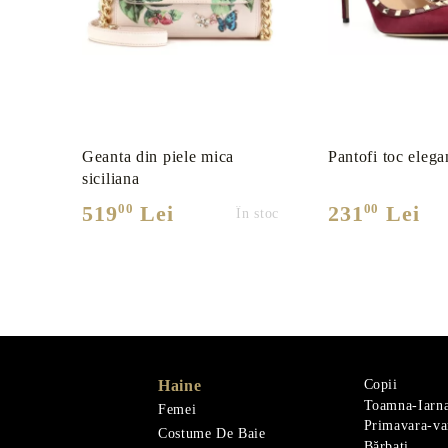
Geanta din piele mica
Pantofi toc elega
siciliana
00
00
519
Lei
231
Lei
În stoc
Haine
Copii
Toamna-Iarn
Femei
Primavara-va
Costume De Baie
Bărbați