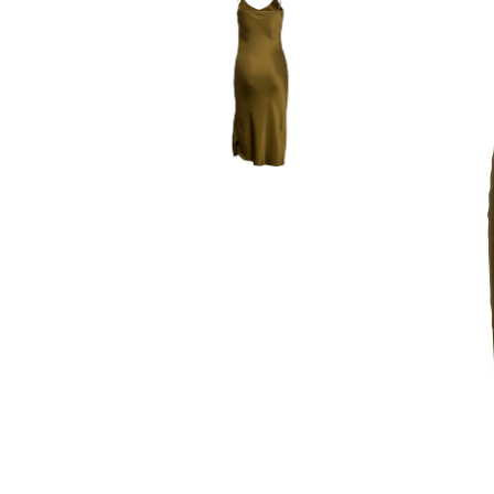
Haine Sportive
Haine Sportive
Copii
Copii
Toamna-Iarna 2021
Toamna-Iarna 2021
Primavara-vara 2021
Primavara-vara 2021
Bărbați
Bărbați
Blugi
Blugi
Cămăși
Cămăși
BRANDURILE NOASTRE
PRODUSE COSM
RECOMANDATE
Bijuterii de aur
Parfumuri