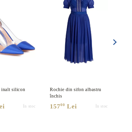
 inalt silicon
Rochie din sifon albastru
Roch
închis
bust
00
ei
157
Lei
13
În stoc
În stoc