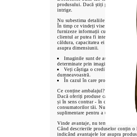
produsului. Dacă știți publicul tintă 
intrige.
Nu subestima detaliile!
În timp ce vindeți vise, însă, asiguraț
furnizeze informații cu privire la to
clientul ar putea fi interesat și de ce 
căldura, capacitatea ei în mililitri, e
asupra dimensiunii.
Imaginile sunt de asemenea importa
determinate prin imaginea produsului
Veți câștiga o credibilitate suplime
dumneavoastră.
În cazul în care produsele dvs. au 
Ce conține ambalajul?
Dacă oferiți produse care sunt însoțite
și în sens contrar - în cazul în care 
consumatorilor tăi. Nu vei câștiga sim
suplimentare pentru a utiliza noua sa 
Vinde avantaje, nu termeni tehnici
Când descrierile produselor conțin o lis
indicând avantajele lor asupra produs