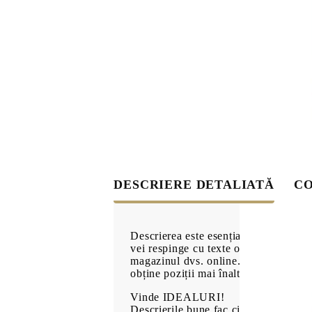
Bijuterii imitație
Lac de unghii
Farduri de pleoape
DESCRIERE DETALIATĂ
CO
Descrierea este esențială pentru succe
vei respinge cu texte obscure și lipsă 
magazinul dvs. online. Nu copiați text
obține poziții mai înalte în căutare, d
Vinde IDEALURI!
Descrierile bune fac cititorul să se s