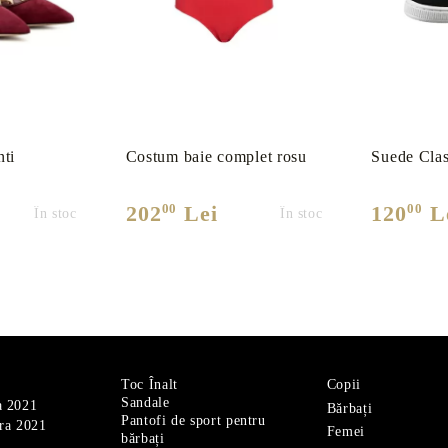
nti
Costum baie complet rosu
Suede Clas
00
00
202
Lei
120
L
În stoc
În stoc
Toc Înalt
Copii
Sandale
a 2021
Bărbați
Pantofi de sport pentru
ra 2021
Femei
bărbați