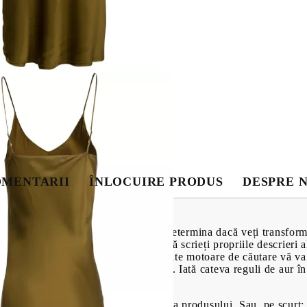
Cămăși
Primavara-va
Tweet
MENTARII
ÎNLOCUIRE PRODUS
DESPRE 
sul afacerii dumneavoastră. Ea va determina dacă veți transforma 
de detalii esențiale. Este important să scrieți propriile descrieri 
e de pe site-uri străine! Google și alte motoare de căutare vă va
acă publicați niște descrieri originale. Iată cateva reguli de aur î
imtă fericit și mândru de achiziționarea produsului. Sau, pe scurt