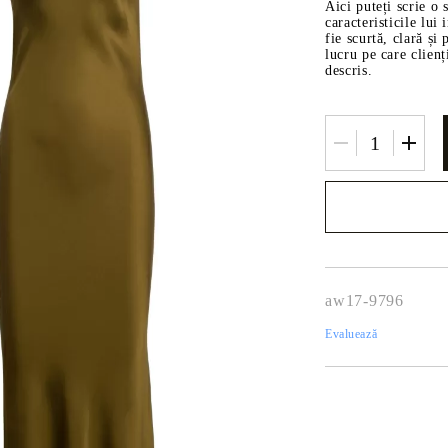
Bijuterii de aur
Aici puteți scrie o 
caracteristicile lu
Bijuterii imitație
fie scurtă, clară și
lucru pe care clienț
descris.
Noi vă vom contacta
finalizarea comenzii
aw17-9796
Evaluează
ETICE
HAINE PENTRU BĂRBAȚI
HAINE PEN
Blugi
Toamna-Iarn