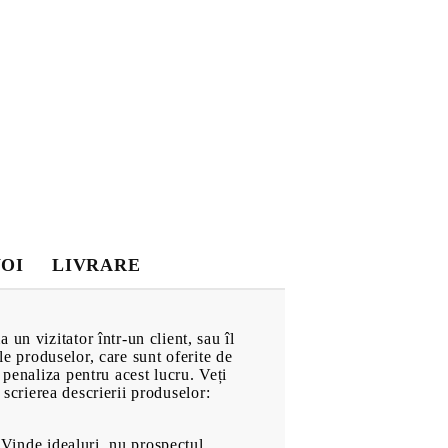
ra 2021
NOI
LIVRARE
un vizitator într-un client, sau îl
ale produselor, care sunt oferite de
 penaliza pentru acest lucru. Veți
n scrierea descrierii produselor:
: Vinde idealuri, nu prospectul