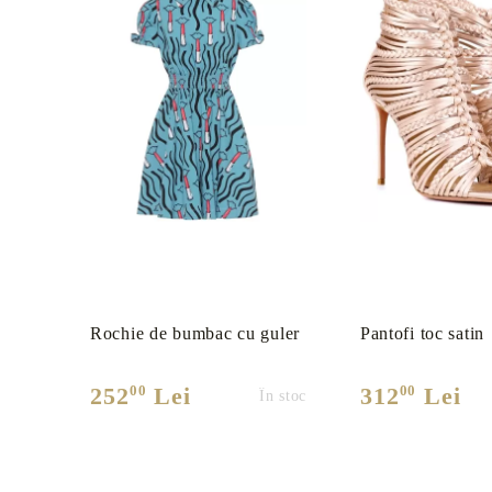
Rochie de bumbac cu guler
Pantofi toc satin
00
00
252
Lei
312
Lei
În stoc