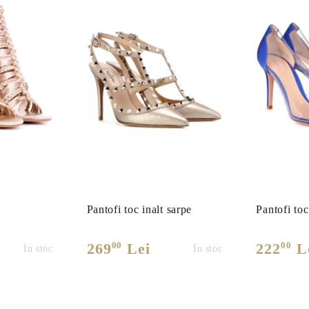
Pantofi toc inalt sarpe
Pantofi toc
00
00
269
Lei
222
L
În stoc
În stoc