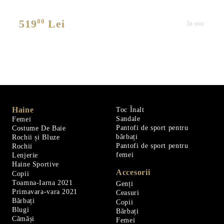
00
519
Lei
În stoc
Haine
Toc Înalt
Sandale
Femei
Pantofi de sport pentru
Costume De Baie
bărbați
Rochii și Bluze
Pantofi de sport pentru
Rochii
femei
Lenjerie
Haine Sportive
Accesorii
Copii
Toamna-Iarna 2021
Genți
Primavara-vara 2021
Ceasuri
Bărbați
Copii
Blugi
Bărbați
Cămăși
Femei