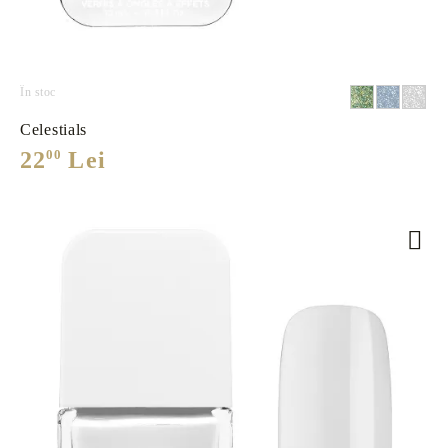
În stoc
Celestials
22
00
Lei