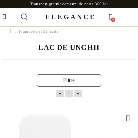
Transport gratuit comenzi de peste 300 lei
ELEGANCE
0
Frumusețe și Sănătate
LAC DE UNGHII
Filtre
«
1
»