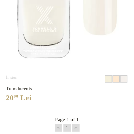
În stoc
Translucents
20
00
Lei
Page 1 of 1
«
1
»