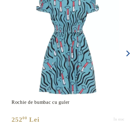
Rochie de bumbac cu guler
00
252
Lei
În stoc