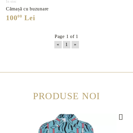
În stoc
Cămașă cu buzunare
100
00
Lei
Page 1 of 1
«
1
»
PRODUSE NOI