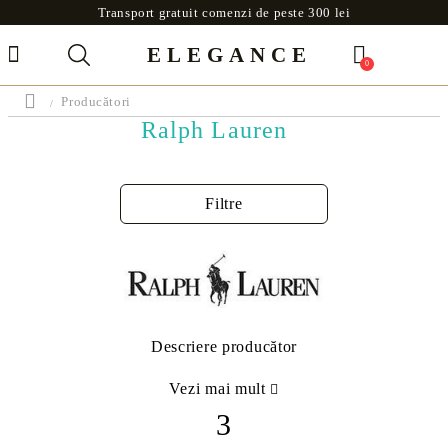
Transport gratuit comenzi de peste 300 lei
ELEGANCE
0
Producători
Ralph Lauren
Filtre
Descriere producător
Vezi mai mult
3