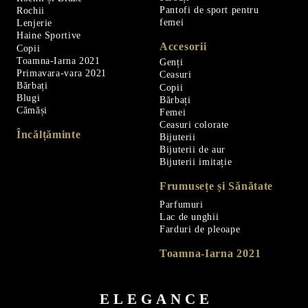
Pantofi de sport pentru
Rochii
femei
Lenjerie
Haine Sportive
Accesorii
Copii
Toamna-Iarna 2021
Genți
Primavara-vara 2021
Ceasuri
Bărbați
Copii
Blugi
Bărbați
Cămăși
Femei
Ceasuri colorate
Încălțăminte
Bijuterii
Bijuterii de aur
Bijuterii imitație
Frumusețe și Sănătate
Parfumuri
Lac de unghii
Farduri de pleoape
Toamna-Iarna 2021
ELEGANCE