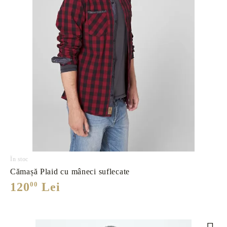
În stoc
Cămașă Plaid cu mâneci suflecate
120
00
Lei