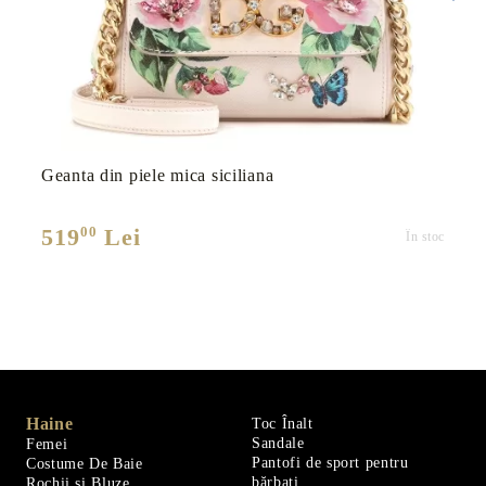
Geanta din piele mica siciliana
00
519
Lei
În stoc
Haine
Toc Înalt
Sandale
Femei
Pantofi de sport pentru
Costume De Baie
bărbați
Rochii și Bluze