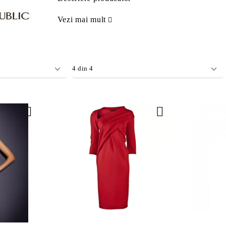
Bijuterii de aur
Bijuterii imitație
Vezi mai mult
ETICE
HAINE PENTRU BĂRBAȚI
HAINE PEN
Blugi
Toamna-Iarn