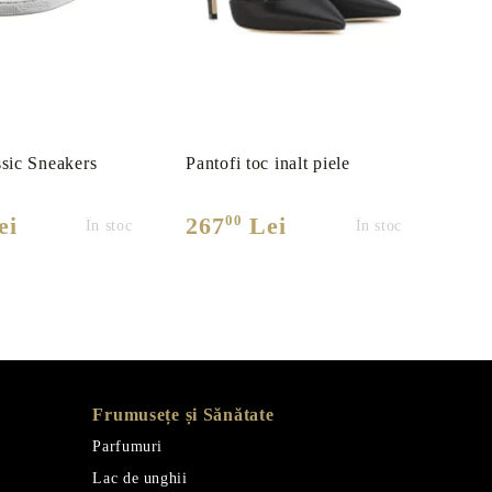
sic Sneakers
Pantofi toc inalt piele
Panto
capr
00
ei
267
Lei
22
În stoc
În stoc
Frumusețe și Sănătate
Parfumuri
Lac de unghii