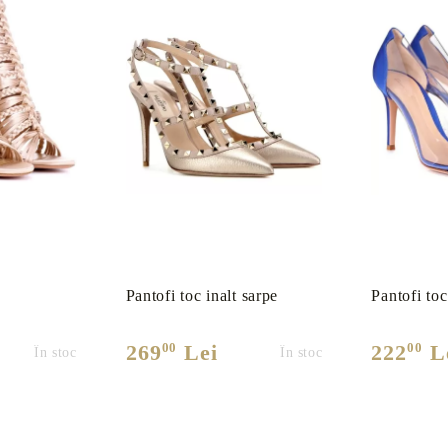
Pantofi toc inalt sarpe
Pantofi toc
00
00
269
Lei
222
L
În stoc
În stoc