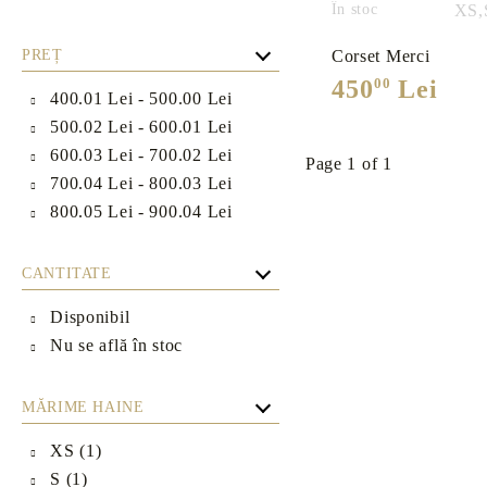
În stoc
XS,
Bijuterii imitație
Lac de unghii
PREȚ
Corset Merci
Farduri de pleoape
450
00
Lei
400.01 Lei - 500.00 Lei
500.02 Lei - 600.01 Lei
600.03 Lei - 700.02 Lei
Page 1 of 1
700.04 Lei - 800.03 Lei
800.05 Lei - 900.04 Lei
CANTITATE
Disponibil
Nu se află în stoc
MĂRIME HAINE
XS (1)
S (1)