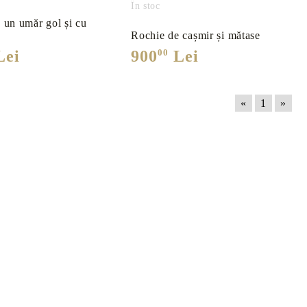
În stoc
ra 2021
 un umăr gol și cu
Rochie de cașmir și mătase
ei
900
00
Lei
«
1
»