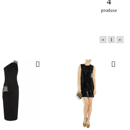
4
produse
«
1
»
TRU COPII
NOI PARFUMURI
a 2021