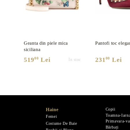
Geanta din piele mica
Pantofi toc elega
siciliana
00
00
519
Lei
231
Lei
În stoc
Haine
Copii
Toamna-Iarn
Femei
Primavara-va
Costume De Baie
Bărbați