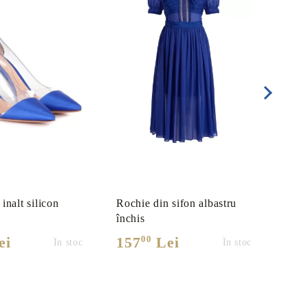
 inalt silicon
Rochie din sifon albastru
Roch
închis
bust
00
ei
157
Lei
13
În stoc
În stoc