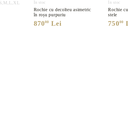
S,
M,
L,
XL
În stoc
În stoc
Cămăși
Primavara-va
Rochie cu decolteu asimetric
Rochie cu
în roșu purpuriu
stele
870
00
Lei
750
00
L