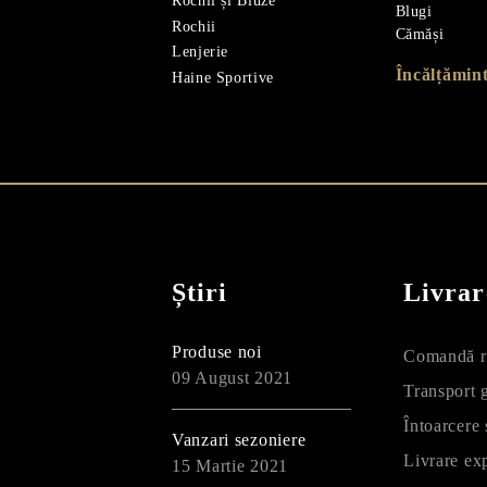
Rochii și Bluze
Blugi
Rochii
Cămăși
Lenjerie
Încălțămin
Haine Sportive
Știri
Livrar
Produse noi
Comandă r
09 August 2021
Transport g
Întoarcere
Vanzari sezoniere
Livrare ex
15 Martie 2021