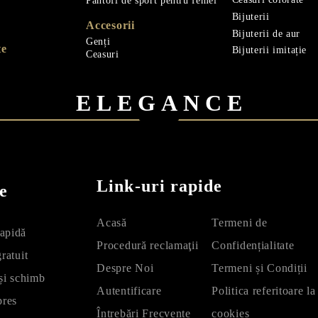
Pantofi de sport pentru femei
Bijuterii
Accesorii
Bijuterii de aur
Genți
te
Bijuterii imitație
Ceasuri
ELEGANCE
Link-uri rapide
e
Acasă
Termeni de
apidă
Procedură reclamaţii
Confidențialitate
ratuit
Despre Noi
Termeni și Condiții
 și schimb
Autentificare
Politica referitoare la
pres
Întrebări Frecvente
cookies