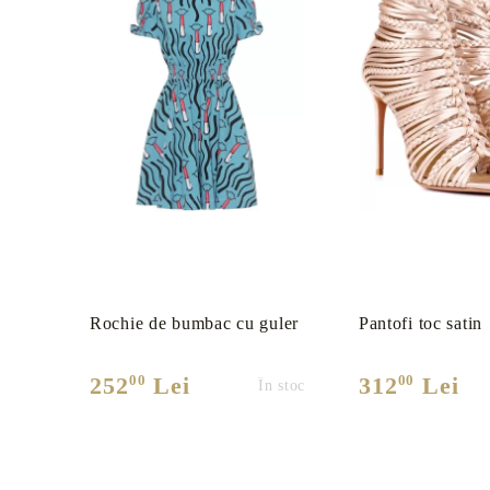
Rochie de bumbac cu guler
Pantofi toc satin
00
00
252
Lei
312
Lei
În stoc