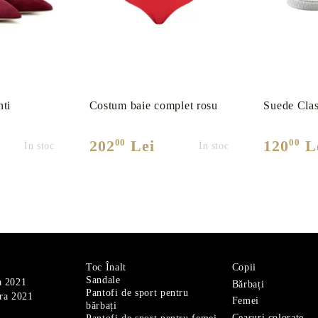
nti
Costum baie complet rosu
Suede Clas
00
00
202
Lei
120
L
În stoc
În stoc
Toc Înalt
Copii
Sandale
a 2021
Bărbați
Pantofi de sport pentru
ra 2021
Femei
bărbați
Ceasuri colorate