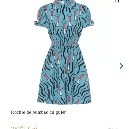
Rochie de bumbac cu guler
00
252
Lei
În stoc