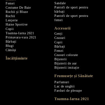
Sandale
Femei
Pantofi de sport pentru
Costume De Baie
bărbați
Rochii și Bluze
Pantofi de sport pentru
Rochii
femei
Lenjerie
Haine Sportive
Accesorii
Copii
Toamna-Iarna 2021
Genți
Primavara-vara 2021
Ceasuri
Bărbați
Copii
Blugi
Bărbați
Cămăși
Femei
Ceasuri colorate
Încălțăminte
Bijuterii
Bijuterii de aur
Bijuterii imitație
Frumusețe și Sănătate
Parfumuri
Lac de unghii
Farduri de pleoape
Toamna-Iarna 2021