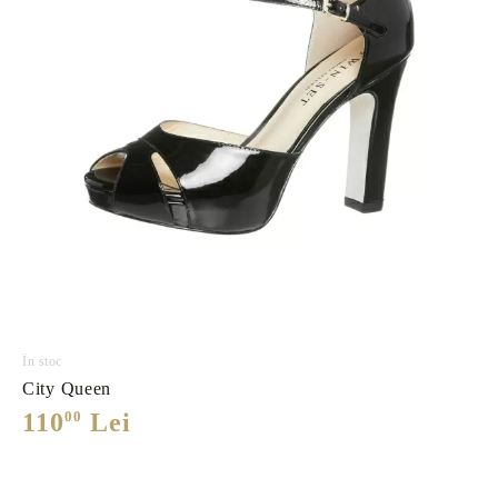
În stoc
City Queen
110
00
Lei