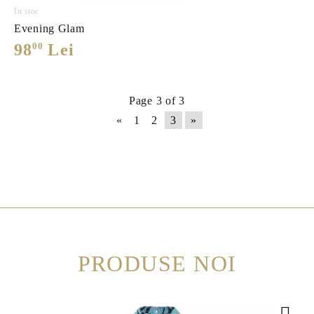
În stoc
Evening Glam
98
00
Lei
Page 3 of 3
«
1
2
3
»
PRODUSE NOI