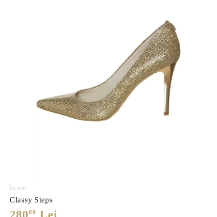
În stoc
Classy Steps
280
00
Lei