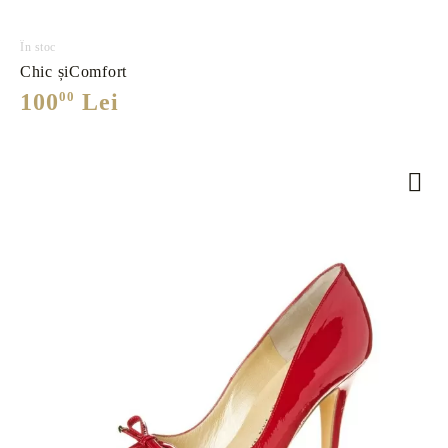
În stoc
Chic șiComfort
100
00
Lei