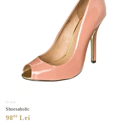
În stoc
Shoesaholic
98
00
Lei