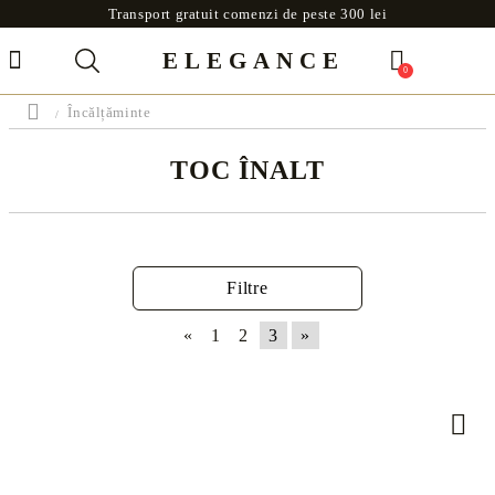
Transport gratuit comenzi de peste 300 lei
ELEGANCE
0
Încălțăminte
TOC ÎNALT
Filtre
«
1
2
3
»