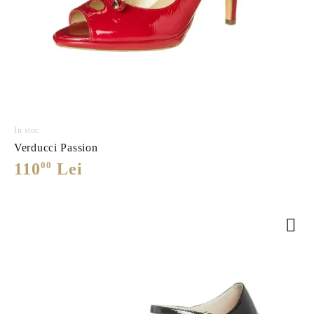
În stoc
Verducci Passion
110
00
Lei