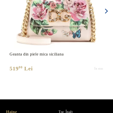
Geanta din piele mica siciliana
00
519
Lei
În stoc
Haine
Toc Înalt